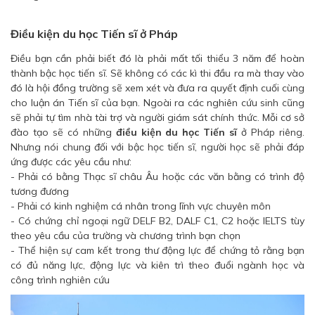
Điều kiện du học Tiến sĩ ở Pháp
Điều bạn cần phải biết đó là phải mất tối thiểu 3 năm để hoàn
thành bậc học tiến sĩ. Sẽ không có các kì thi đầu ra mà thay vào
đó là hội đồng trường sẽ xem xét và đưa ra quyết định cuối cùng
cho luận án Tiến sĩ của bạn. Ngoài ra các nghiên cứu sinh cũng
sẽ phải tự tìm nhà tài trợ và người giám sát chính thức. Mỗi cơ sở
đào tạo sẽ có những
điều kiện du học Tiến sĩ
ở Pháp riêng.
Nhưng nói chung đối với bậc học tiến sĩ, người học sẽ phải đáp
ứng được các yêu cầu như:
- Phải có bằng Thạc sĩ châu Âu hoặc các văn bằng có trình độ
tương đương
- Phải có kinh nghiệm cá nhân trong lĩnh vực chuyên môn
- Có chứng chỉ ngoại ngữ DELF B2, DALF C1, C2 hoặc IELTS tùy
theo yêu cầu của trường và chương trình bạn chọn
- Thể hiện sự cam kết trong thư động lực để chứng tỏ rằng bạn
có đủ năng lực, động lực và kiên trì theo đuổi ngành học và
công trình nghiên cứu