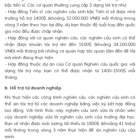
bậc tiến sĩ. Các cơ quan thường cung cấp 3 dạng tài trợ như:
- Hợp đồng Tiến sĩ: các nghiên cứu sinh bậc Tiến sĩ sẽ được nhà
trường hỗ trợ 1400$ (khoảng 32.000.000 VNĐ) mỗi tháng trong
vòng 3 năm theo học tại đây, dù bạn thuộc độ tuổi hay đến quốc
gia nào đều được chấp nhận.
- Hợp đồng với cơ quan nghiên cứu: các nghiên cứu sinh có thể
nhận được khoản tài trợ lên đến 1500$ (khoảng 34.200.000
VNĐ) mỗi tháng bởi những cơ quan hợp tác quan tâm đến đề tài
mà mình đang thực hiện.
- Hợp đồng thuộc dự án của Cơ quan Nghiên cứu quốc gia: với
dạng tài trợ này, bạn có thể được nhận từ 1400-1500$ mỗi
tháng.
b. Hỗ trợ từ doanh nghiệp
Khi thực hiện các công trình nghiên cứu, các nghiên cứu sinh có
thể xin tài trợ từ các doanh nghiệp bằng việc ký kết hợp đồng
lao động. Với hình thức này, nghiên cứu sinh vừa là nhân viên
của doanh nghiệp vừa là nghiên cứu sinh của trường đại học.
Bạn sẽ nhận được mức lương tối thiểu là 1800$ (khoảng 41 triệu)
mỗi tháng trong vòng 3 năm thực hiện đề án nghiên cứu của
mình.