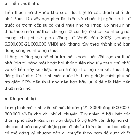
a. Tiền thuê nhà
Tiền thuê nhà ở Pháp khá cao, đặc biệt là các thành phố lớn
như Paris. Do vậy bạn phải tìm hiểu và chuẩn bị ngân sách từ
trước để tránh gặp sự cố khi đi thuê nhà tại Pháp. Có nhiều hình
thức thuê nhà như thuê chung một căn hộ, ở kí túc xá nhưng nói
chung chi phí sẽ giao động từ 250$ đến 800$ (khoảng
6.500.000-21.000.000 VNĐ) mỗi tháng tùy theo thành phố bạn
đang sống và nhà bạn thuê.
Thông thường bạn sẽ phải trả một khoản tiền đặt cọc khi thuê
nhà (giá trị bằng một hoặc hai tháng tiền nhà tùy theo chủ nhà)
và số tiền này sẽ được hoàn trả lại cho bạn khi kết thúc hợp
đồng thuê nhà. Các sinh viên quốc tế thường được chính phủ hỗ
trợ giảm 50% tiền thuê nhà nên bạn hãy lưu ý để tiết kiệm tiền
thuê nhà nhé.
b. Chi phí đi lại
Trung bình mỗi sinh viên sẽ mất khoảng 21-30$/tháng (500.000-
800.000 VNĐ) cho chi phí di chuyển. Tuy nhiên ở hầu hết các
thành phố của Pháp, sinh viên được hỗ trợ 50% tiền đi lại nên chi
phí cho khoản này sẽ được giảm đi nhiều. Hơn nữa các bạn cũng
có thể đăng ký phương tiện di chuyển theo năm để được chiết