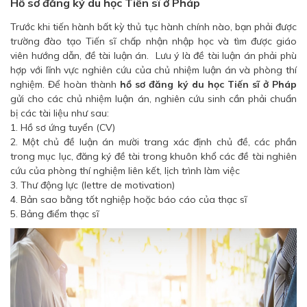
Hồ sơ đăng ký du học Tiến sĩ ở Pháp
Trước khi tiến hành bất kỳ thủ tục hành chính nào, bạn phải được
trường đào tạo Tiến sĩ chấp nhận nhập học và tìm được giáo
viên hướng dẫn, đề tài luận án. Lưu ý là đề tài luận án phải phù
hợp với lĩnh vực nghiên cứu của chủ nhiệm luận án và phòng thí
nghiệm. Để hoàn thành
hồ sơ đăng ký du học Tiến sĩ ở Pháp
gửi cho các chủ nhiệm luận án, nghiên cứu sinh cần phải chuẩn
bị các tài liệu như sau:
1. Hồ sơ ứng tuyển (CV)
2. Một chủ đề luận án mười trang xác định chủ đề, các phần
trong mục lục, đăng ký đề tài trong khuôn khổ các đề tài nghiên
cứu của phòng thí nghiệm liên kết, lịch trình làm việc
3. Thư động lực (lettre de motivation)
4. Bản sao bằng tốt nghiệp hoặc báo cáo của thạc sĩ
5. Bảng điểm thạc sĩ