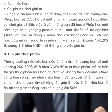
khấu nhiều hơn.
c. Chi phí vui chơi giải trí
Khi bạn là du học sinh quốc tế đang theo học tại các trường của
Pháp, bạn sẽ được hỗ trợ một phần khi tham gia các hoạt động
vui chơi giải trí, Đặc biệt là với những bạn đã học ở Pháp hơn một
năm, bạn sẽ được tặng pass culturel - một khoản hỗ trợ đặc biệt
(300$ với hạn sử dụng 2 năm) cho các hoạt động du lịch văn
hóa của mình. Trung bình mỗi sinh viên sẽ tốn khoản 40-120$
(khoảng 1-3 triệu VNĐ) mỗi tháng cho việc giải trí.
d. Chi phí thực phẩm
Thông thường nếu các bạn nấu ăn ở nhà, mỗi tháng bạn sẽ mất
khoảng 200-300$ (5-8 triệu VNĐ) để mua thực phẩm. Về cơ bản
thì giá thực phẩm tại Pháp ổn định và không thay đổi nhiều theo
vùng bạn sống. Tuy nhiên nếu bạn thường xuyên đi ăn ngoài thì
chi phí cho khoản này sẽ tăng lên gấp 2 hoặc 3 lần. Nếu bạn đi
ăn tại căng-tin trường, bạn sẽ được giảm 50%.