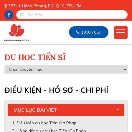
357 Lê Hồng Phong, P.2, Q.10, TP.HCM
1900 7060
DU HỌC TIẾN SĨ
ĐIỀU KIỆN - HỒ SƠ - CHI PHÍ
MỤC LỤC BÀI VIẾT
Điều kiện du học Tiến sĩ ở Pháp
Hồ sơ đăng ký du học Tiến sĩ ở Pháp