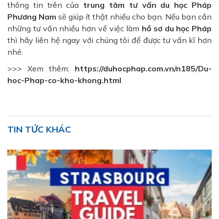
thông tin trên của
trung tâm tư vấn du học Pháp
Phương Nam
sẽ giúp ít thật nhiều cho bạn. Nếu bạn cần
những tư vấn nhiều hơn về việc làm
hồ sơ du học Pháp
thì hãy liên hệ ngay với chúng tôi để được tư vấn kĩ hơn
nhé.
>>> Xem thêm:
https://duhocphap.com.vn/n185/Du-
hoc-Phap-co-kho-khong.html
TIN TỨC KHÁC