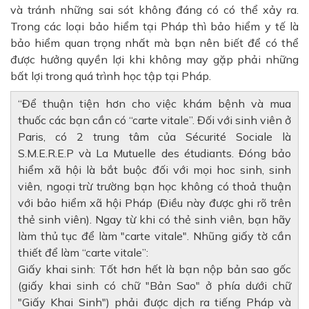
và tránh những sai sót không đáng có có thể xảy ra.
Trong các loại bảo hiểm tại Pháp thì bảo hiểm y tế là
bảo hiểm quan trọng nhất mà bạn nên biết để có thể
được hưởng quyền lợi khi không may gặp phải những
bất lợi trong quá trình học tập tại Pháp.
Để thuận tiện hơn cho việc khám bệnh và mua
thuốc các bạn cần có “carte vitale”. Đối với sinh viên ở
Paris, có 2 trung tâm của Sécurité Sociale là
S.M.E.R.E.P và La Mutuelle des étudiants. Đóng bảo
hiểm xã hội là bắt buộc đối với mọi hoc sinh, sinh
viên, ngoại trừ trường bạn học không có thoả thuận
với bảo hiểm xã hội Pháp (Điều này được ghi rõ trên
thẻ sinh viên). Ngay từ khi có thẻ sinh viên, bạn hãy
làm thủ tục để làm "carte vitale". Nhũng giấy tờ cần
thiết để làm “carte vitale”:
Giấy khai sinh: Tốt hơn hết là bạn nộp bản sao gốc
(giấy khai sinh có chữ "Bản Sao" ở phía dưới chữ
"Giấy Khai Sinh") phải được dịch ra tiếng Pháp và