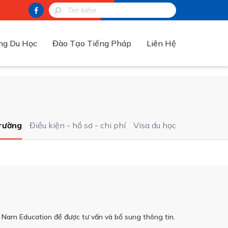
ng Du Học
Đào Tạo Tiếng Pháp
Liên Hệ
rường
Điều kiện - hồ sơ - chi phí
Visa du học
g Nam Education để được tư vấn và bổ sung thông tin.