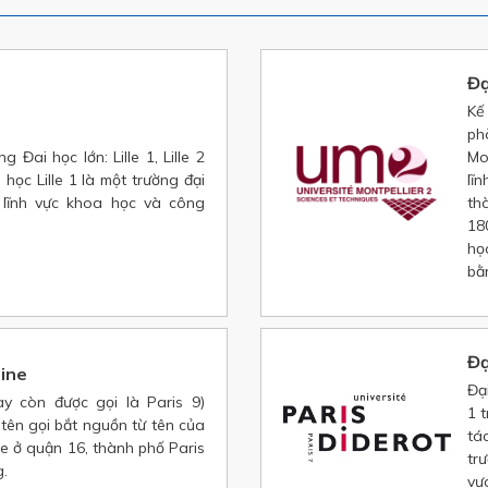
Đạ
Kế
ph
g Đai học lớn: Lille 1, Lille 2
Mo
i học Lille 1 là một trường đại
lĩ
 lĩnh vực khoa học và công
th
18
họ
bằ
Đạ
hine
Đại
y còn được gọi là Paris 9)
1 
tên gọi bắt nguồn từ tên của
tá
e ở quận 16, thành phố Paris
tr
g.
vự