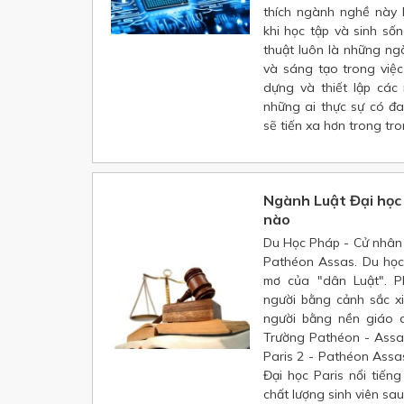
thích ngành nghề này l
khi học tập và sinh số
thuật luôn là những ng
và sáng tạo trong việc
dựng và thiết lập các
những ai thực sự có đ
sẽ tiến xa hơn trong tron
Ngành Luật Đại học
nào
Du Học Pháp - Cử nhân 
Pathéon Assas. Du học
mơ của "dân Luật". P
người bằng cảnh sắc x
người bằng nền giáo d
Trường Pathéon - Assas
Paris 2 - Pathéon Assa
Đại học Paris nổi tiến
chất lượng sinh viên sau