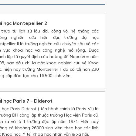
i học Montepellier 2
 thừa từ lịch sử lâu đời, cộng với hệ thống các
òng nghiên cứu hiện đại, trường đại học
ntpellier II là trường nghiên cứu chuyên sâu về các
nh vực khoa học và công nghệ mở rộng. Được
ành lập từ quyết định của hoàng đế Napoléon năm
08, ban đầu chỉ là một khoa nghiên cứu về Khoa
c, hiện nay trường Montpellier II đã có tới hơn 230
ng cấp đào tạo cho 16.500 sinh viên.
i học Paris 7 - Diderot
 học Paris Diderot ( tên hành chính là Paris VII) là
trường ĐH công lập thuộc trường Học viện Paris cũ,
ch ra và là 1 trường độc lập năm 1971. Hiện nay
ường có khoảng 26000 sinh viên theo học các lĩnh
c Khoa học, Y tế, Khoa học nhân văn & xã hội.