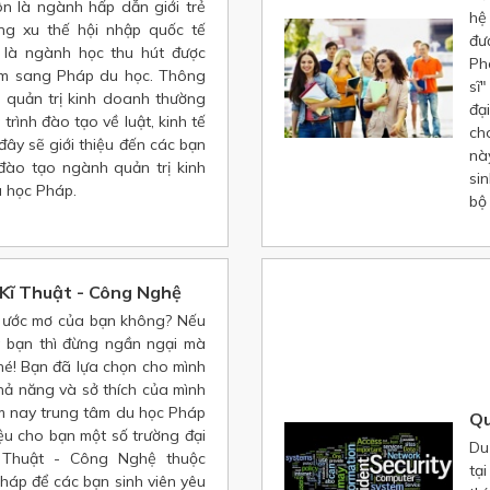
ôn là ngành hấp dẫn giới trẻ
hệ
ong xu thế hội nhập quốc tế
đư
y là ngành học thu hút được
Ph
Nam sang Pháp du học. Thông
sĩ
 quản trị kinh doanh thường
đạ
trình đào tạo về luật, kinh tế
ch
 đây sẽ giới thiệu đến các bạn
nà
đào tạo ngành quản trị kinh
si
u học Pháp.
bộ
Kĩ Thuật - Công Nghệ
à ước mơ của bạn không? Nếu
a bạn thì đừng ngần ngại mà
hé! Bạn đã lựa chọn cho mình
hả năng và sở thích của mình
m nay trung tâm du học Pháp
Qu
ệu cho bạn một số trường đại
Du
 Thuật - Công Nghệ thuộc
tạ
háp để các bạn sinh viên yêu