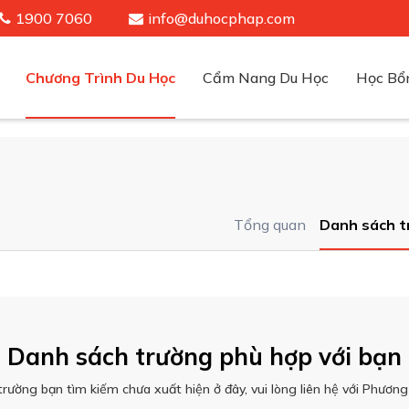
1900 7060
info@duhocphap.com
Chương Trình Du Học
Cẩm Nang Du Học
Học Bổ
Điều kiện - hồ sơ - chi phí
Điều kiện - hồ sơ - chi phí
Điều kiện - hồ sơ - chi phí
Điều kiện - hồ sơ - chi phí
Tổng quan
Danh sách t
Danh sách trường phù hợp với bạn
trường bạn tìm kiếm chưa xuất hiện ở đây, vui lòng liên hệ với Phươn