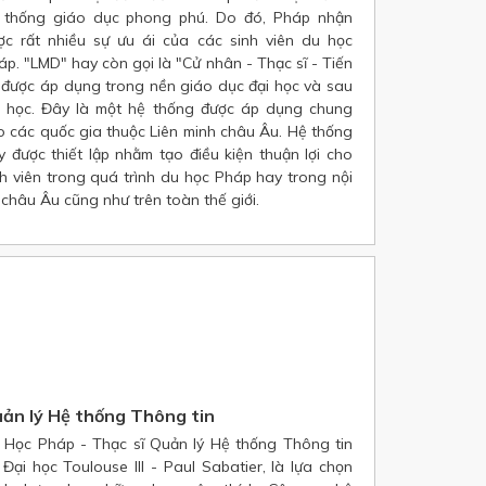
 thống giáo dục phong phú. Do đó, Pháp nhận
ợc rất nhiều sự ưu ái của các sinh viên du học
áp. "LMD" hay còn gọi là "Cử nhân - Thạc sĩ - Tiến
" được áp dụng trong nền giáo dục đại học và sau
i học. Đây là một hệ thống được áp dụng chung
o các quốc gia thuộc Liên minh châu Âu. Hệ thống
y được thiết lập nhằm tạo điều kiện thuận lợi cho
nh viên trong quá trình du học Pháp hay trong nội
 châu Âu cũng như trên toàn thế giới.
ản lý Hệ thống Thông tin
 Học Pháp - Thạc sĩ Quản lý Hệ thống Thông tin
i Đại học Toulouse III - Paul Sabatier, là lựa chọn