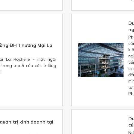
Du
ng
Ph
cô
ường ĐH Thương Mại La
lu
ng
i La Rochelle - một ngôi
ti
 trong top 5 của các trường
si
.
đế
mì
tư
Ph
Du
uản trị kinh doanh tại
củ
Nư