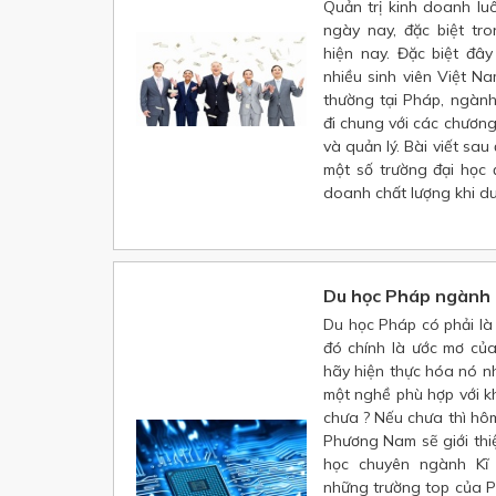
Quản trị kinh doanh lu
ngày nay, đặc biệt tr
hiện nay. Đặc biệt đâ
nhiều sinh viên Việt 
thường tại Pháp, ngành
đi chung với các chương 
và quản lý. Bài viết sau
một số trường đại học 
doanh chất lượng khi d
Du học Pháp ngành 
Du học Pháp có phải l
đó chính là ước mơ củ
hãy hiện thực hóa nó n
một nghề phù hợp với k
chưa ? Nếu chưa thì hô
Phương Nam sẽ giới thi
học chuyên ngành Kĩ
những trường top của P