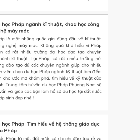
 học Pháp ngành kĩ thuật, khoa học công
hệ máy móc
áp là một những quốc gia đứng đầu về kĩ thuật,
ng nghệ máy móc. Không quá khó hiểu vì Pháp
ôn có rất nhiều trường đại học đạo tạo chuyên
hành kĩ thuật. Tại Pháp, có rất nhiều trường nổi
ếng đào tạo đủ các chuyên ngành giúp cho nhiều
nh viên chọn du học Pháp ngành kỹ thuật làm điểm
n cho ước mơ khám phá, tìm hiểu về kỹ thuật của
nh. Trung tâm tư vấn du học Pháp Phương Nam sẽ
 vấn và giúp các bạn làm hồ sơ du học tại đất nước
áp xinh đẹp nhé !
 học Pháp: Tìm hiểu về hệ thống giáo dục
a Pháp
ớc Pháp là một đất nước có chi phi đào tạo rẻ và