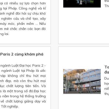
th
ại có nhiều sự lựa chọn hơn
Th
ng tại Pháp. Công nghệ và kĩ
ành nghề đòi hỏi sự chịu khó
 nghiên cứu và chế tạo, xây
 máy móc, phần mềm ... Nếu
am mê chắc chắn các bạn đó
g lai.
 Paris 2 cùng khám phá
ngành Luật Đại học Paris 2 -
To
 ngành Luật tại Pháp là ước
đ
háp không chỉ thu hút mọi
Du
inh đẹp, mà còn thu hút mọi
họ
ục chất lượng tiên tiến. Và
ni
 là một trong số đó.Đại học
th
s nằm trong hệ thống trường
g về chất lượng giảng dạy và
 Tốt nghiệp.