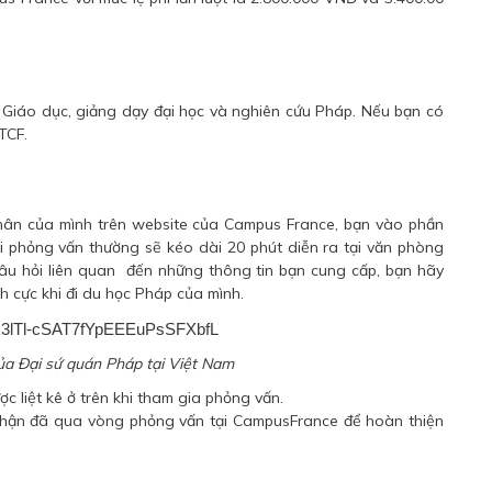
Bộ Giáo dục, giảng dạy đại học và nghiên cứu Pháp. Nếu bạn có
TCF.
 nhân của mình trên website của Campus France, bạn vào phần
 phỏng vấn thường sẽ kéo dài 20 phút diễn ra tại văn phòng
câu hỏi liên quan đến những thông tin bạn cung cấp, bạn hãy
h cực khi đi du học Pháp của mình.
ủa Đại sứ quán Pháp tại Việt Nam
 liệt kê ở trên khi tham gia phỏng vấn.
nhận đã qua vòng phỏng vấn tại CampusFrance để hoàn thiện