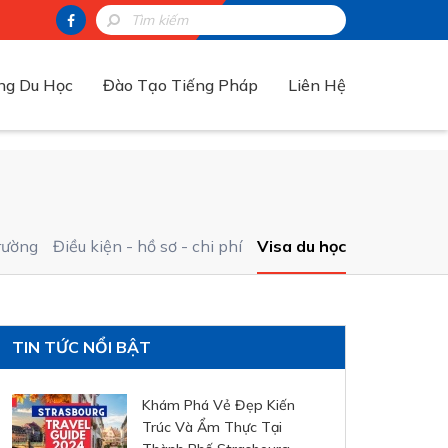
ng Du Học
Đào Tạo Tiếng Pháp
Liên Hệ
rường
Điều kiện - hồ sơ - chi phí
Visa du học
TIN TỨC NỔI BẬT
Khám Phá Vẻ Đẹp Kiến
Trúc Và Ẩm Thực Tại