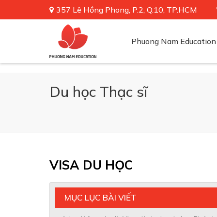
357 Lê Hồng Phong, P.2, Q.10, TP.HCM
Phuong Nam Education
Du học Thạc sĩ
VISA DU HỌC
MỤC LỤC BÀI VIẾT