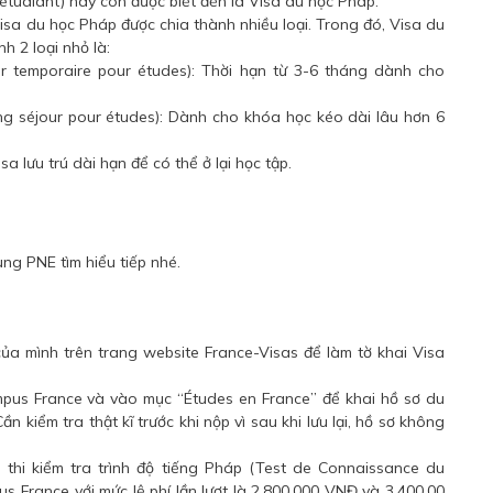
étudiant) hay còn được biết đến là Visa du học Pháp.
Visa du học Pháp được chia thành nhiều loại. Trong đó, Visa du
h 2 loại nhỏ là:
our temporaire pour études): Thời hạn từ 3-6 tháng dành cho
de long séjour pour études): Dành cho khóa học kéo dài lâu hơn 6
sa lưu trú dài hạn để có thể ở lại học tập.
ng PNE tìm hiểu tiếp nhé.
 của mình trên trang website
France-Visas
để làm tờ khai Visa
pus France
và vào mục “Études en France” để khai hồ sơ du
 Cần kiểm tra thật kĩ trước khi nộp vì sau khi lưu lại, hồ sơ không
 thi kiểm tra trình độ tiếng Pháp (Test de Connaissance du
us France với mức lệ phí lần lượt là 2.800.000 VNĐ và 3.400.00