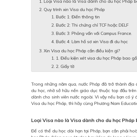
Loại Visa nào là Visa dành cho du học Pháp bậ
Quy trình xin Visa du học Pháp
Bước 1: Điền thông tin
Bước 2: Thi chứng chỉ TCF hoặc DELF
Bước 3: Phỏng vấn với Campus France.
Bước 4: Làm hồ sơ xin Visa đi du học
Xin Visa du học Pháp cần điều kiện gì?
1. Điều kiện xét visa du học Pháp bao gô
2. Giấy tờ
Trong những năm qua, nước Pháp đã trở thành địa đi
du học, nhờ sở hữu nền giáo dục thuộc top đầu trên 
dành cho sinh viên nước ngoài. Vì vậy nếu bạn có ý 
Visa du học Pháp, thì hãy cùng Phương Nam Educatio
Loại Visa nào là Visa dành cho du học Pháp 
Để có thể du học dài hạn tại Pháp, bạn cần phải hoàn