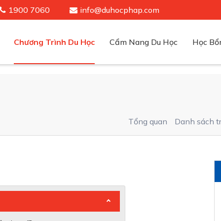
1900 7060
info@duhocphap.com
Chương Trình Du Học
Cẩm Nang Du Học
Học Bổ
Điều kiện - hồ sơ - chi phí
Điều kiện - hồ sơ - chi phí
Điều kiện - hồ sơ - chi phí
Điều kiện - hồ sơ - chi phí
Tổng quan
Danh sách t