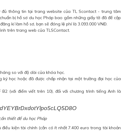
 đủ thông tin tại trang website của
TL Scontact
- trung tâm
 chuẩn bị hồ sơ du học Pháp bao gồm những giấy tờ đã đề cập
 kí làm hồ sơ, bạn sẽ đóng lệ phí là 3.093.000 VNĐ.
 mình trên trang web của TLSContact.
tháng so với độ dài của khóa học.
g ký học hoặc đã được chấp nhận tại một trường đại học của
B2 (với điểm viết trên 10), đối với chương trình tiếng Anh là
cần thiết để du học Pháp
ủ điều kiện tài chính (cần có ít nhất 7.400 euro trong tài khoản