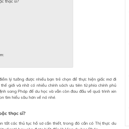
c thạc sĩ?
̀m:
ểm lý tưởng được nhiều bạn trẻ chọn để thực hiện giấc mơ đi
thế giới và nhờ có nhiều chính sách ưu tiên từ phía chính phủ
định sang Pháp để du học và vẫn còn đau đầu về quá trình xin
n tìm hiểu sâu hơn về nó nhé.
bậc thạc sĩ?
 tất các thủ tục hồ sơ cần thiết, trong đó cần có Thị thực du