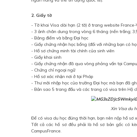
ngân hàng và thẻ tín dụng quốc tế).
2. Giấy tờ
- Tờ khai Visa dài hạn (2 tờ) ở trang website
France-
- 3 ảnh chân dung trong vòng 6 tháng (nền trắng; 3,
- Bảng điểm và bằng Đại học
- Giấy chứng nhận học bổng (đối với những bạn có họ
- Hồ sơ chứng minh tài chính của sinh viên
- Giấy khai sinh
- Giấy chứng nhận đã qua vòng phỏng vấn tại Camp
- Chứng chỉ ngoại ngữ
- Hồ sơ xác nhận nơi ở tại Pháp
- Thư mời nhập học của trường Đại học mà bạn đã gh
- Bản sao 5 trang đầu và các trang có visa trên Hộ c
Xin Visa du 
Để có visa du học đúng thời hạn, bạn nên nộp hồ sơ x
Tất cả các hồ sơ đều phải là hồ sơ bản gốc có k
CampusFrance.