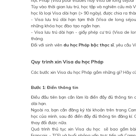
học Pháp (Visa pour études hay Visa de long séjour 
Tùy vào thời gian lưu trú, học tập và nghiên cứu mà 
học là loại Visa dài hạn (> 90 ngày), được chia ra thàn
- Visa lưu trú dài hạn tạm thời (Visa de long séj
những khóa học đào tạo ngắn hạn.
- Visa lưu trú dài hạn - giấy phép cư trú (Visa 
tháng.
Đối với sinh viên
du học Pháp bậc thạc sĩ
, yêu cầu Vi
Quy trình xin Visa du học Pháp
Các bước xin Visa du học Pháp gồm những gì? Hãy cù
Bước 1: Điền thông tin
Điều đầu tiên bạn cần làm là điền đầy đủ thông tin
dài hạn.
Ngoài ra, bạn cần đăng ký tài khoản trên trang
Cam
học của mình, sau đó điền đầy đủ thông tin đăng kí.
thay đổi được nữa.
Quá trình thủ tục xin Visa du học sẽ bao gồm bài
Français - TCF) và buổi phỏng vấn trực tiếp với Camp