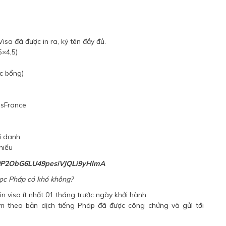
Visa
đã được in ra, ký tên đầy đủ.
5×4,5)
c bổng)
usFrance
i danh
hiếu
học Pháp có khó không?
in visa ít nhất 01 tháng trước ngày khởi hành.
èm theo bản dịch tiếng Pháp đã được công chứng và gửi tới