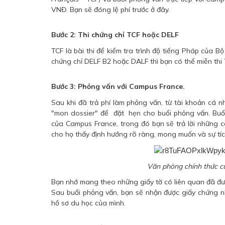
VNĐ. Bạn sẽ đóng lệ phí trước ở đây.
Bước 2: Thi chứng chỉ TCF hoặc DELF
TCF là bài thi để kiểm tra trình độ tiếng Pháp của 
chứng chỉ DELF B2 hoặc DALF thì bạn có thể miễn thi 
Bước 3: Phỏng vấn với Campus France.
Sau khi đã trả phí làm phỏng vấn, từ tài khoản cá
"mon dossier" để đặt hẹn cho buổi phỏng vấn. Buổi
của Campus France, trong đó bạn sẽ trả lời những 
cho họ thấy định hướng rõ ràng, mong muốn và sự tíc
Văn phòng chính thức c
Bạn nhớ mang theo những giấy tờ có liên quan đã được
Sau buổi phỏng vấn, bạn sẽ nhận được giấy chứng 
hồ sơ du học của mình.